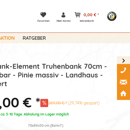
0,00 € *
Favoriten
Mein Konto
Warenkorb
KTION
RATGEBER
ank-Element Truhenbank 70cm -
ar - Pinie massiv - Landhaus -
rt
,00 € *
269,00 € *
(29,74% gespart)
: ca. 5-10 Tage. Abholung im Lager möglich
70x89x50 cm (BxHxT)