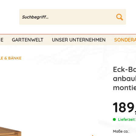
HE
GARTENWELT
UNSER UNTERNEHMEN
SONDERA
LE & BÄNKE
Eck-B
anbaub
montie
189
Lieferzeit
Maße ca.: