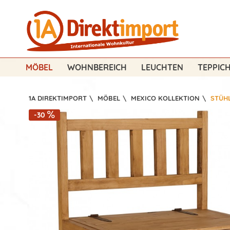
MÖBEL
WOHNBEREICH
LEUCHTEN
TEPPIC
1A DIREKTIMPORT
\
MÖBEL
\
MEXICO KOLLEKTION
\
STÜH
-30