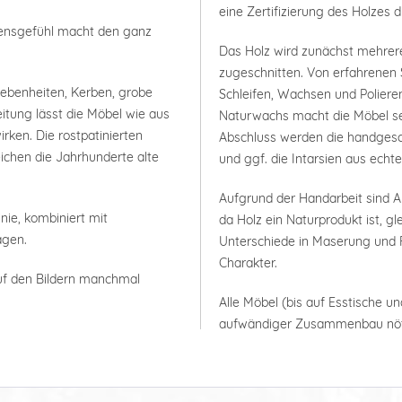
eine Zertifizierung des Holzes 
bensgefühl macht den ganz
Das Holz wird zunächst mehrer
zugeschnitten. Von erfahrenen 
nebenheiten, Kerben, grobe
Schleifen, Wachsen und Polieren
itung lässt die Möbel wie aus
Naturwachs macht die Möbel seh
rken. Die rostpatinierten
Abschluss werden die handgesc
ichen die Jahrhunderte alte
und ggf. die Intarsien aus ech
Aufgrund der Handarbeit sind
nie, kombiniert mit
da Holz ein Naturprodukt ist, g
agen.
Unterschiede in Maserung und F
Charakter.
uf den Bildern manchmal
Alle Möbel (bis auf Esstische un
aufwändiger Zusammenbau nöt