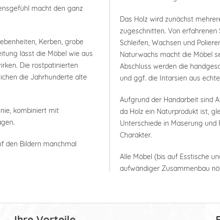
bensgefühl macht den ganz
Das Holz wird zunächst mehrer
zugeschnitten. Von erfahrenen 
nebenheiten, Kerben, grobe
Schleifen, Wachsen und Polieren
itung lässt die Möbel wie aus
Naturwachs macht die Möbel seh
rken. Die rostpatinierten
Abschluss werden die handgesc
ichen die Jahrhunderte alte
und ggf. die Intarsien aus ech
Aufgrund der Handarbeit sind
nie, kombiniert mit
da Holz ein Naturprodukt ist, g
agen.
Unterschiede in Maserung und F
Charakter.
uf den Bildern manchmal
Alle Möbel (bis auf Esstische un
aufwändiger Zusammenbau nöt
Ihre Vorteile