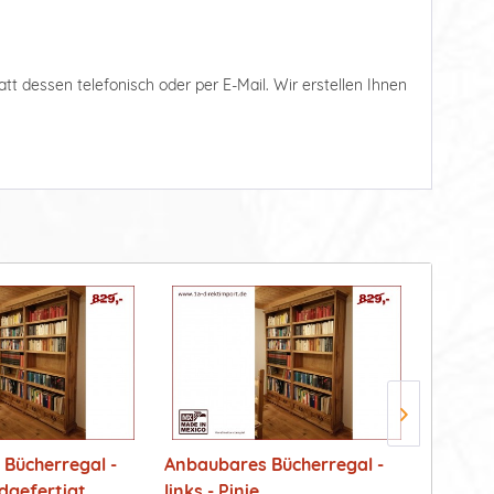
tatt dessen telefonisch oder per E-Mail. Wir erstellen Ihnen
Bücherregal -
Anbaubares Bücherregal -
Kleider
dgefertigt...
links - Pinie...
Schübe