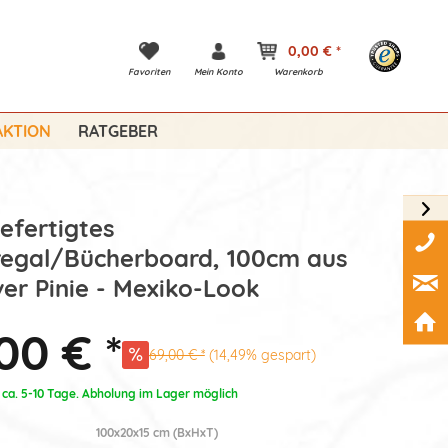
0,00 € *
Favoriten
Mein Konto
Warenkorb
KTION
RATGEBER
efertigtes
egal/Bücherboard, 100cm aus
er Pinie - Mexiko-Look
00 € *
69,00 € *
(14,49% gespart)
: ca. 5-10 Tage. Abholung im Lager möglich
100x20x15 cm (BxHxT)