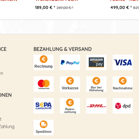
anbaubar -...
189,00 € *
499,00 € *
269,00 € *
829
ICE
BEZAHLUNG & VERSAND
en
ONEN
t
Zahlung