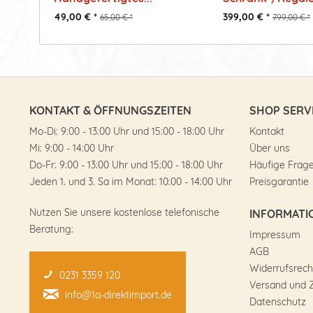
aus...
49,00 € *
399,00 € *
65,00 € *
799,00 € *
KONTAKT & ÖFFNUNGSZEITEN
SHOP SERV
Mo-Di: 9:00 - 13:00 Uhr und 15:00 - 18:00 Uhr
Kontakt
Mi: 9:00 - 14:00 Uhr
Über uns
Do-Fr: 9:00 - 13:00 Uhr und 15:00 - 18:00 Uhr
Häufige Frag
Jeden 1. und 3. Sa im Monat: 10:00 - 14:00 Uhr
Preisgarantie
Nutzen Sie unsere kostenlose telefonische
INFORMATI
Beratung:
Impressum
AGB
Widerrufsrech
0231 3359 120
Versand und 
info@1a-direktimport.de
Datenschutz