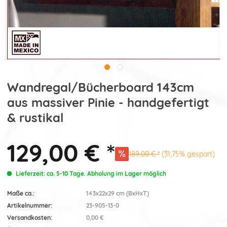
Wandregal/Bücherboard 143cm
aus massiver Pinie - handgefertigt
& rustikal
129,00 € *
189,00 € *
(31,75% gespart)
Lieferzeit: ca. 5-10 Tage. Abholung im Lager möglich
Maße ca.:
143x22x29 cm (BxHxT)
Artikelnummer:
23-905-13-0
Versandkosten:
0,00 €