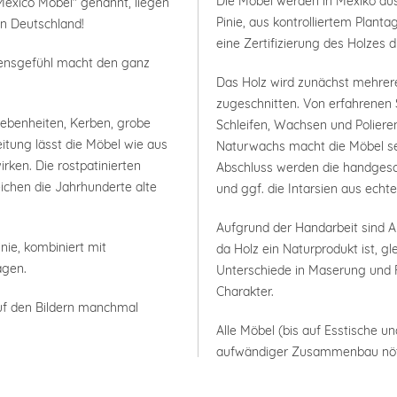
Die Möbel werden in Mexiko aus
Mexico Möbel" genannt, liegen
Pinie, aus kontrolliertem Plan
in Deutschland!
eine Zertifizierung des Holzes 
bensgefühl macht den ganz
Das Holz wird zunächst mehrer
zugeschnitten. Von erfahrenen 
nebenheiten, Kerben, grobe
Schleifen, Wachsen und Polieren
itung lässt die Möbel wie aus
Naturwachs macht die Möbel seh
rken. Die rostpatinierten
Abschluss werden die handgesc
ichen die Jahrhunderte alte
und ggf. die Intarsien aus ech
Aufgrund der Handarbeit sind
nie, kombiniert mit
da Holz ein Naturprodukt ist, g
agen.
Unterschiede in Maserung und F
Charakter.
uf den Bildern manchmal
Alle Möbel (bis auf Esstische un
aufwändiger Zusammenbau nöt