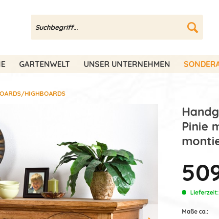
HE
GARTENWELT
UNSER UNTERNEHMEN
SONDERA
BOARDS/HIGHBOARDS
Handge
Pinie 
montie
509
Lieferzeit
Maße ca.: