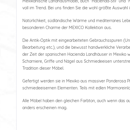
Mexikanische Landhausmöbel, auch "Hacienda-Stil" und "
voll im Trend. Bei uns finden Sie die wohl größte Auswahl 
Natürlichkeit, südländische Wärme und mediterranes Le
besonderen Charme der MEXICO Kollektion aus.
Die Antik-Optik mit eingearbeiteten Gebrauchsspuren (U
Bearbeitung etc.), und die bewusst handwerkliche Verarbe
der Zeit der spanischen Hacienda Landhäuser in Mexiko wi
Scharniere, Griffe und Nägel aus Schmiedeeisen unterstre
Tradition dieser Möbel.
Gefertigt werden sie in Mexiko aus massiver Ponderosa Pi
schmiedeeisernen Elementen. Teils mit edlen Marmoreinl
Alle Möbel haben den gleichen Farbton, auch wenn das a
anders erscheinen mag.