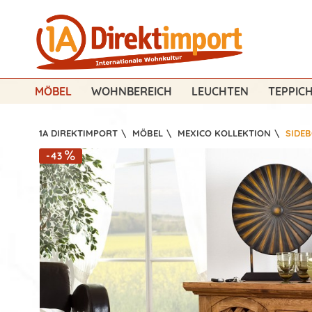
MÖBEL
WOHNBEREICH
LEUCHTEN
TEPPIC
1A DIREKTIMPORT
\
MÖBEL
\
MEXICO KOLLEKTION
\
SIDE
-43