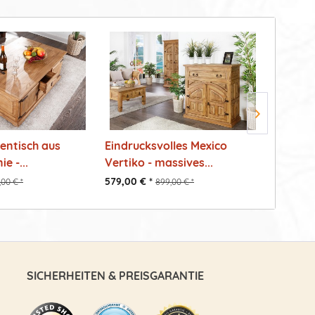
entisch aus
Eindrucksvolles Mexico
Origina
e -...
Vertiko - massives...
Pinie ma
579,00 € *
809,00 €
00 € *
899,00 € *
SICHERHEITEN & PREISGARANTIE