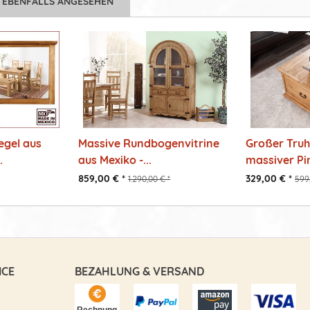
 EBENFALLS ANGESEHEN
gel aus
Massive Rundbogenvitrine
Großer Truh
.
aus Mexiko -...
massiver Pini
859,00 € *
329,00 € *
1.290,00 € *
599,
ICE
BEZAHLUNG & VERSAND