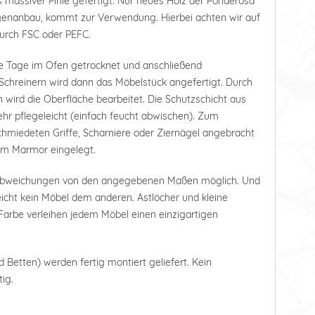
 massiver Pinie gefertigt. Nur neues Holz der Ponderosa
tagenanbau, kommt zur Verwendung. Hierbei achten wir auf
durch FSC oder PEFC.
e Tage im Ofen getrocknet und anschließend
Schreinern wird dann das Möbelstück angefertigt. Durch
 wird die Oberfläche bearbeitet. Die Schutzschicht aus
r pflegeleicht (einfach feucht abwischen). Zum
hmiedeten Griffe, Scharniere oder Ziernägel angebracht
tem Marmor eingelegt.
 Abweichungen von den angegebenen Maßen möglich. Und
leicht kein Möbel dem anderen. Astlöcher und kleine
arbe verleihen jedem Möbel einen einzigartigen
d Betten) werden fertig montiert geliefert. Kein
ig.