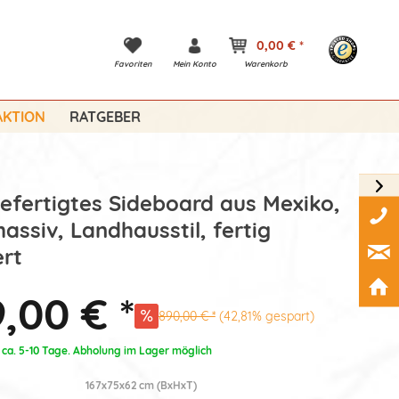
0,00 € *
Favoriten
Mein Konto
Warenkorb
KTION
RATGEBER
fertigtes Sideboard aus Mexiko,
massiv, Landhausstil, fertig
rt
,00 € *
890,00 € *
(42,81% gespart)
: ca. 5-10 Tage. Abholung im Lager möglich
167x75x62 cm (BxHxT)