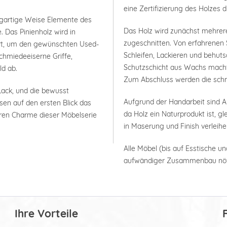
eine Zertifizierung des Holzes 
igartige Weise Elemente des
Das Holz wird zunächst mehrer
 Das Pinienholz wird in
zugeschnitten. Von erfahrenen 
ert, um den gewünschten Used-
Schleifen, Lackieren und behuts
chmiedeeiserne Griffe,
Schutzschicht aus Wachs macht 
ld ab.
Zum Abschluss werden die schm
ack, und die bewusst
Aufgrund der Handarbeit sind
sen auf den ersten Blick das
da Holz ein Naturprodukt ist, g
ren Charme dieser Möbelserie
in Maserung und Finish verleih
Alle Möbel (bis auf Esstische un
aufwändiger Zusammenbau nöt
Ihre Vorteile