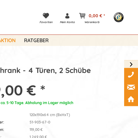
0,00 € *
Favoriten
Mein Konto
Warenkorb
KTION
RATGEBER
hrank - 4 Türen, 2 Schübe
,00 € *
: ca. 5-10 Tage. Abholung im Lager möglich
120x190x64 cm (BxHxT)
er:
51-903-67-0
en:
119,00 €
:
1.249,00 €