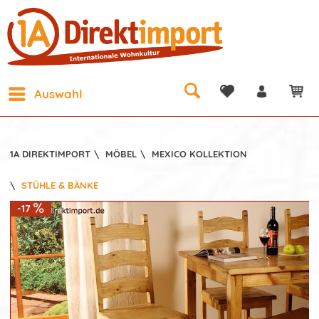
Auswahl
1A DIREKTIMPORT
\
MÖBEL
\
MEXICO KOLLEKTION
\
STÜHLE & BÄNKE
-17