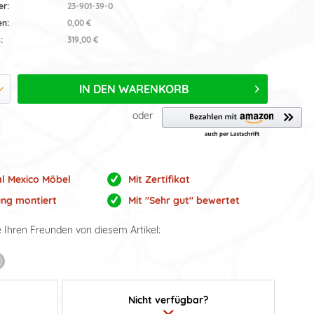
er:
23-901-39-0
en:
0,00 €
:
319,00 €
IN DEN
WARENKORB
oder
al Mexico Möbel
Mit Zertifikat
ung montiert
Mit "Sehr gut" bewertet
e Ihren Freunden von diesem Artikel:
Nicht verfügbar?