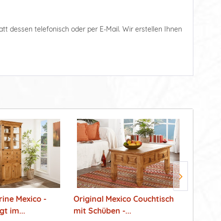
tatt dessen telefonisch oder per E-Mail. Wir erstellen Ihnen
ine Mexico -
Original Mexico Couchtisch
Handge
t im...
mit Schüben -...
Wohnsc