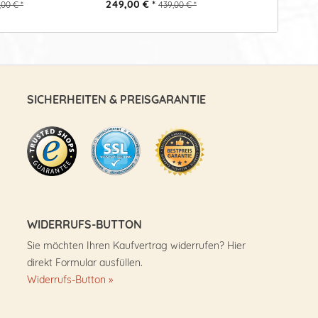
Pinie...
249,00 € *
549,00 €
,00 € *
439,00 € *
SICHERHEITEN & PREISGARANTIE
WIDERRUFS-BUTTON
Sie möchten Ihren Kaufvertrag widerrufen? Hier
direkt Formular ausfüllen.
Widerrufs-Button »