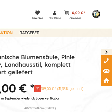
0,00 € *
Favoriten
Mein Konto
Warenkorb
KTION
RATGEBER
nische Blumensäule, Pinie
, Landhausstil, komplett
rt geliefert
,00 € *
319,00 € *
(31,35% gespart)
: Im September wieder ab Lager verfügbar
40x110x40 cm (BxHxT)