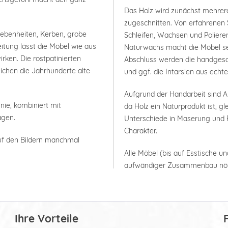
Das Holz wird zunächst mehrer
zugeschnitten. Von erfahrenen 
nebenheiten, Kerben, grobe
Schleifen, Wachsen und Polieren
itung lässt die Möbel wie aus
Naturwachs macht die Möbel seh
rken. Die rostpatinierten
Abschluss werden die handgesc
ichen die Jahrhunderte alte
und ggf. die Intarsien aus ech
Aufgrund der Handarbeit sind
nie, kombiniert mit
da Holz ein Naturprodukt ist, g
agen.
Unterschiede in Maserung und F
Charakter.
uf den Bildern manchmal
Alle Möbel (bis auf Esstische un
aufwändiger Zusammenbau nöt
Ihre Vorteile