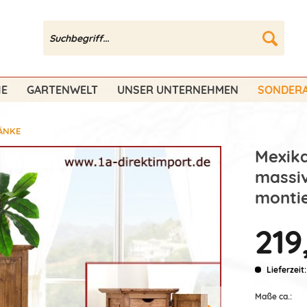
HE
GARTENWELT
UNSER UNTERNEHMEN
SONDERA
ÄNKE
Mexika
massiv
montie
219
Lieferzeit
Maße ca.: