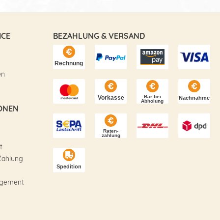
ICE
BEZAHLUNG & VERSAND
en
ONEN
t
Zahlung
agement