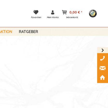
0,00 € *
Favoriten
Mein Konto
Warenkorb
KTION
RATGEBER