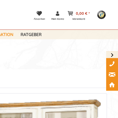
0,00 € *
Favoriten
Mein Konto
Warenkorb
KTION
RATGEBER