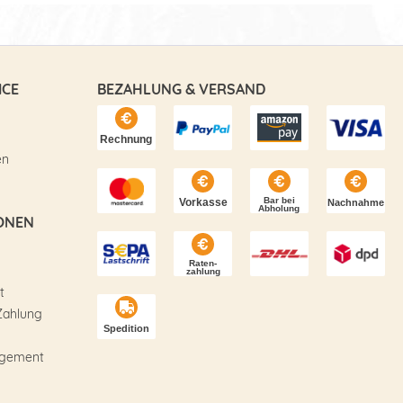
ICE
BEZAHLUNG & VERSAND
en
ONEN
t
Zahlung
agement