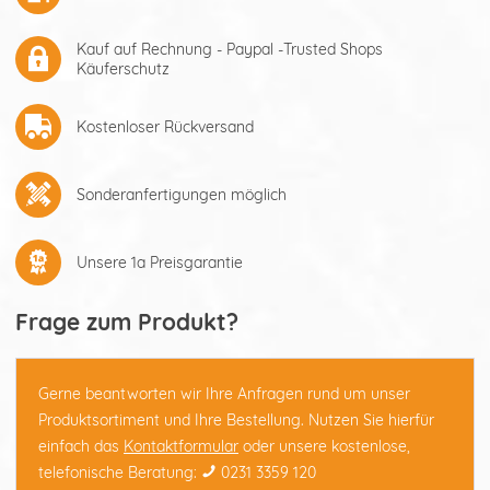
Kauf auf Rechnung - Paypal -Trusted Shops
Käuferschutz
Kostenloser Rückversand
Sonderanfertigungen möglich
Unsere 1a Preisgarantie
Frage zum Produkt?
Gerne beantworten wir Ihre Anfragen rund um unser
Produktsortiment und Ihre Bestellung. Nutzen Sie hierfür
einfach das
Kontaktformular
oder unsere kostenlose,
telefonische Beratung:
0231 3359 120