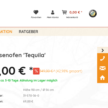
0,00 € *
Favoriten
Mein Konto
Warenkorb
KTION
RATGEBER
senofen 'Tequila'
,00 € *
349,00 € *
(42,98% gespart)
: ca. 5-10 Tage. Abholung im Lager möglich
Höhe 110 cm / Ø 56 cm
er:
31-570-36-0
en:
69,00 €