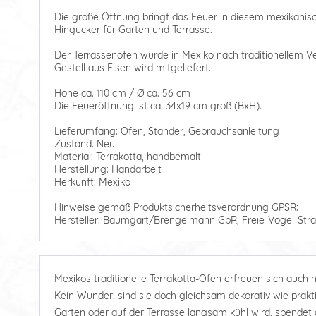
Die große Öffnung bringt das Feuer in diesem mexikanis
Hingucker für Garten und Terrasse.
Der Terrassenofen wurde in Mexiko nach traditionellem Ver
Gestell aus Eisen wird mitgeliefert.
Höhe ca. 110 cm / Ø ca. 56 cm
Die Feueröffnung ist ca. 34x19 cm groß (BxH).
Lieferumfang: Ofen, Ständer, Gebrauchsanleitung
Zustand: Neu
Material: Terrakotta, handbemalt
Herstellung: Handarbeit
Herkunft: Mexiko
Hinweise gemäß Produktsicherheitsverordnung GPSR:
Hersteller: Baumgart/Brengelmann GbR, Freie-Vogel-Stra
Mexikos traditionelle Terrakotta-Öfen erfreuen sich auch h
Kein Wunder, sind sie doch gleichsam dekorativ wie prak
Garten oder auf der Terrasse langsam kühl wird, spendet 