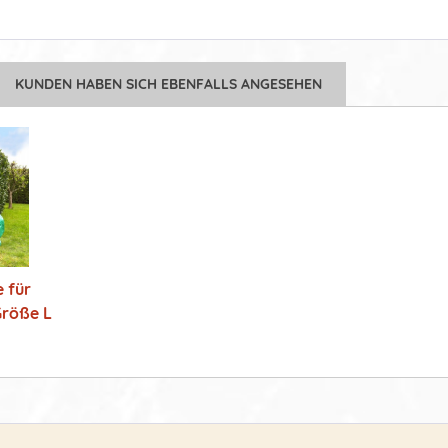
KUNDEN HABEN SICH EBENFALLS ANGESEHEN
 für
Größe L