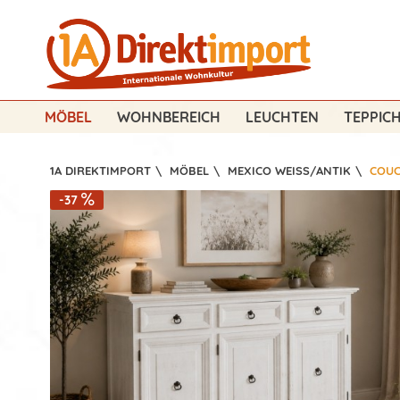
MÖBEL
WOHNBEREICH
LEUCHTEN
TEPPIC
1A DIREKTIMPORT
\
MÖBEL
\
MEXICO WEISS/ANTIK
\
COUC
-37