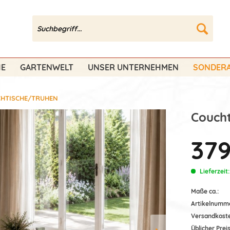
HE
GARTENWELT
UNSER UNTERNEHMEN
SONDERA
HTISCHE/TRUHEN
Coucht
379
Lieferzeit
Maße ca.:
Artikelnumm
Versandkost
Üblicher Preis