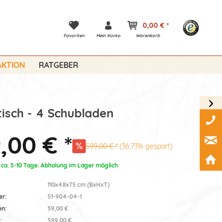
0,00 € *
Favoriten
Mein Konto
Warenkorb
KTION
RATGEBER
isch - 4 Schubladen
,00 € *
599,00 € *
(36,73% gespart)
: ca. 5-10 Tage. Abholung im Lager möglich
110x48x75 cm (BxHxT)
er:
51-904-04-1
en:
59,00 €
:
599,00 €