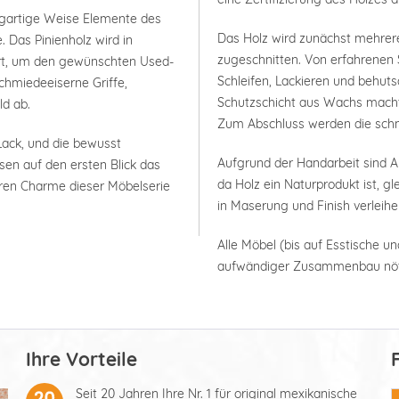
igartige Weise Elemente des
Das Holz wird zunächst mehrer
 Das Pinienholz wird in
zugeschnitten. Von erfahrenen 
ert, um den gewünschten Used-
Schleifen, Lackieren und behuts
chmiedeeiserne Griffe,
Schutzschicht aus Wachs macht 
ld ab.
Zum Abschluss werden die schm
ack, und die bewusst
Aufgrund der Handarbeit sind
sen auf den ersten Blick das
da Holz ein Naturprodukt ist, g
ren Charme dieser Möbelserie
in Maserung und Finish verleih
Alle Möbel (bis auf Esstische un
aufwändiger Zusammenbau nöt
Ihre Vorteile
Seit 20 Jahren Ihre Nr. 1 für original mexikanische