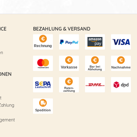
ICE
BEZAHLUNG & VERSAND
en
ONEN
t
Zahlung
agement