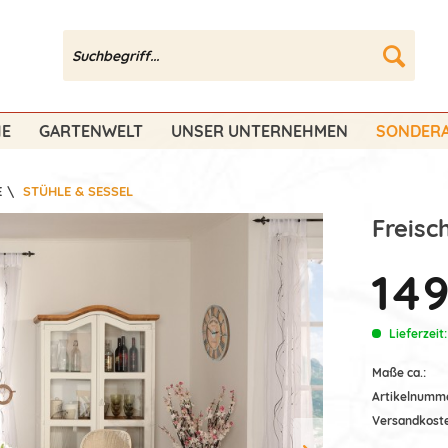
HE
GARTENWELT
UNSER UNTERNEHMEN
SONDERA
E
\
STÜHLE & SESSEL
Freisc
149
Lieferzeit
Maße ca.:
Artikelnumm
Versandkost