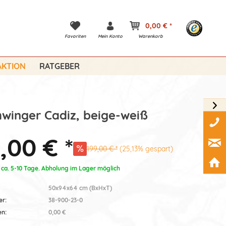
0,00 € *
Favoriten
Mein Konto
Warenkorb
KTION
RATGEBER
hwinger Cadiz, beige-weiß
,00 € *
199,00 € *
(25,13% gespart)
: ca. 5-10 Tage. Abholung im Lager möglich
50x94x64 cm (BxHxT)
er:
38-900-23-0
en:
0,00 €