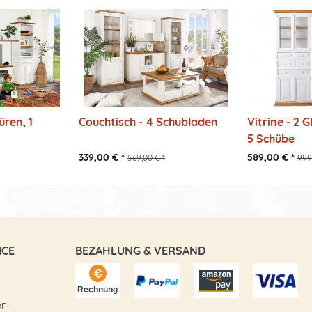
üren, 1
Couchtisch - 4 Schubladen
Vitrine - 2 G
5 Schübe
339,00 € *
589,00 € *
569,00 € *
999
ICE
BEZAHLUNG & VERSAND
en