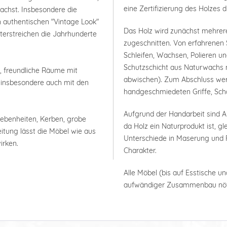
eine Zertifizierung des Holzes 
wachst. Insbesondere die
n authentischen "Vintage Look"
Das Holz wird zunächst mehrer
terstreichen die Jahrhunderte
zugeschnitten. Von erfahrenen 
Schleifen, Wachsen, Polieren un
Schutzschicht aus Naturwachs m
e, freundliche Räume mit
abwischen). Zum Abschluss werde
n, insbesondere auch mit den
handgeschmiedeten Griffe, Scha
Aufgrund der Handarbeit sind
nebenheiten, Kerben, grobe
da Holz ein Naturprodukt ist, g
itung lässt die Möbel wie aus
Unterschiede in Maserung und F
irken.
Charakter.
Alle Möbel (bis auf Esstische un
aufwändiger Zusammenbau nöt