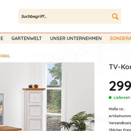
HE
GARTENWELT
UNSER UNTERNEHMEN
SONDERA
MÖBEL
TV-Ko
299
Lieferzeit
Maße ca.:
Artikelnumm
Versandkost
Üblicher Preis