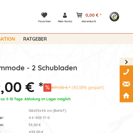
0,00 € *
Favoriten
Mein Konto
Warenkorb
KTION
RATGEBER
mmode - 2 Schubladen
,00 € *
499,00 € *
(40,08% gespart)
: ca. 5-10 Tage. Abholung im Lager möglich
126x55x46 cm (BxHxT)
er:
44-903-17-0
en:
59,00 €
:
499,00 €