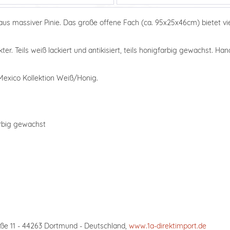
s massiver Pinie. Das große offene Fach (ca. 95x25x46cm) bietet viel
r. Teils weiß lackiert und antikisiert, teils honigfarbig gewachst. Han
Mexico Kollektion Weiß/Honig.
farbig gewachst
ße 11 - 44263 Dortmund - Deutschland,
www.1a-direktimport.de