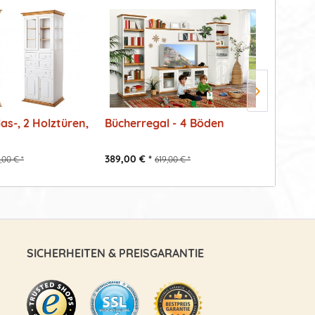
las-, 2 Holztüren,
Bücherregal - 4 Böden
CD-Towe
389,00 € *
169,00 €
,00 € *
619,00 € *
SICHERHEITEN & PREISGARANTIE