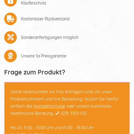
Käuferschutz
Kostenloser Rückversand
Sonderanfertigungen möglich
Unsere 1a Preisgarantie
Frage zum Produkt?
Gerne beantworten wir Ihre Anfragen rund um unser
Produktsortiment und Ihre Bestellung. Nutzen Sie hierfür
einfach das
Kontaktformular
oder unsere kostenlose,
telefonische Beratung:
0231 3359 120
Mo-Di: 9:00 - 13:00 Uhr und 15:00 - 18:00 Uhr