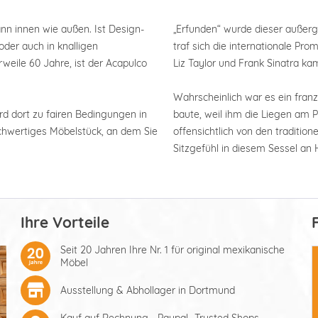
ann innen wie außen. Ist Design-
„Erfunden“ wurde dieser außerg
der auch in knalligen
traf sich die internationale Pr
weile 60 Jahre, ist der Acapulco
Liz Taylor und Frank Sinatra 
Wahrscheinlich war es ein franz
rd dort zu fairen Bedingungen in
baute, weil ihm die Liegen am 
hochwertiges Möbelstück, an dem Sie
offensichtlich von den traditio
Sitzgefühl in diesem Sessel an 
Ihre Vorteile
Seit 20 Jahren Ihre Nr. 1 für original mexikanische
Möbel
Ausstellung & Abhollager in Dortmund
Kauf auf Rechnung - Paypal -Trusted Shops