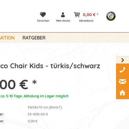
0,00 € *
Favoriten
Mein Konto
Warenkorb
KTION
RATGEBER
co Chair Kids - türkis/schwarz
,00 € *
: ca. 5-10 Tage. Abholung im Lager möglich
51x58x70 cm (BxHxT)
er:
55-800-02-0
en:
0,00 €