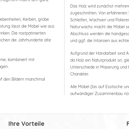
Das Holz wird zunächst mehrer
zugeschnitten. Von erfahrenen 
nebenheiten, Kerben, grobe
Schleifen, Wachsen und Polieren
itung lässt die Möbel wie aus
Naturwachs macht die Möbel seh
rken. Die rostpatinierten
Abschluss werden die handgesc
ichen die Jahrhunderte alte
und ggf. die Intarsien aus ech
Aufgrund der Handarbeit sind
nie, kombiniert mit
da Holz ein Naturprodukt ist, g
agen.
Unterschiede in Maserung und F
Charakter.
uf den Bildern manchmal
Alle Möbel (bis auf Esstische un
aufwändiger Zusammenbau nöt
Ihre Vorteile