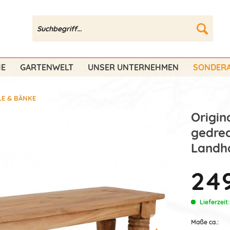
HE
GARTENWELT
UNSER UNTERNEHMEN
SONDERA
LE & BÄNKE
Origin
gedrec
Landha
249
Lieferzeit
Maße ca.: