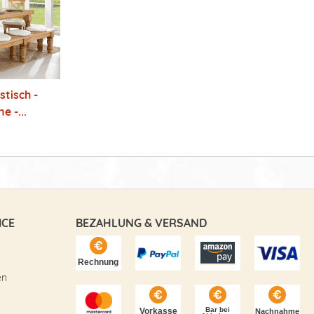
stisch -
e -...
ICE
BEZAHLUNG & VERSAND
en