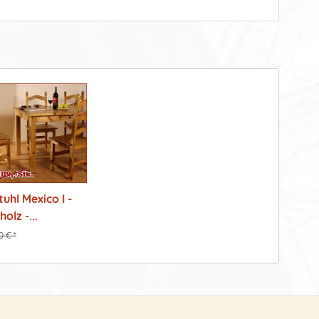
uhl Mexico I -
olz -...
0 € *