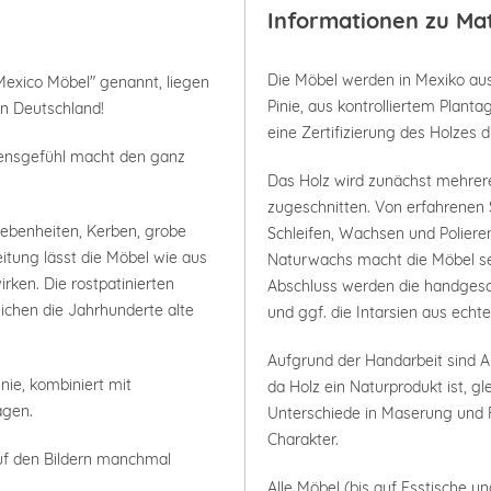
Informationen zu Ma
Die Möbel werden in Mexiko aus
Mexico Möbel" genannt, liegen
Pinie, aus kontrolliertem Plan
in Deutschland!
eine Zertifizierung des Holzes 
bensgefühl macht den ganz
Das Holz wird zunächst mehrer
zugeschnitten. Von erfahrenen 
nebenheiten, Kerben, grobe
Schleifen, Wachsen und Polieren
itung lässt die Möbel wie aus
Naturwachs macht die Möbel seh
rken. Die rostpatinierten
Abschluss werden die handgesc
ichen die Jahrhunderte alte
und ggf. die Intarsien aus ech
Aufgrund der Handarbeit sind
nie, kombiniert mit
da Holz ein Naturprodukt ist, g
agen.
Unterschiede in Maserung und F
Charakter.
uf den Bildern manchmal
Alle Möbel (bis auf Esstische un