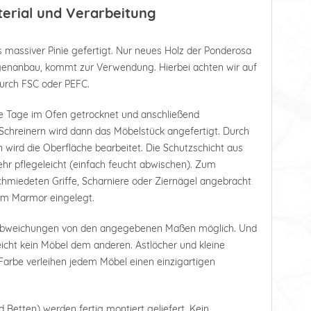
terial und Verarbeitung
 massiver Pinie gefertigt. Nur neues Holz der Ponderosa
tagenanbau, kommt zur Verwendung. Hierbei achten wir auf
durch FSC oder PEFC.
e Tage im Ofen getrocknet und anschließend
Schreinern wird dann das Möbelstück angefertigt. Durch
 wird die Oberfläche bearbeitet. Die Schutzschicht aus
r pflegeleicht (einfach feucht abwischen). Zum
hmiedeten Griffe, Scharniere oder Ziernägel angebracht
tem Marmor eingelegt.
 Abweichungen von den angegebenen Maßen möglich. Und
leicht kein Möbel dem anderen. Astlöcher und kleine
arbe verleihen jedem Möbel einen einzigartigen
d Betten) werden fertig montiert geliefert. Kein