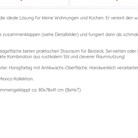
t die ideale Lösung für kleine Wohnungen und Küchen. Er vereint den
e zusammenklappen (siehe Detailbilder) und fungiert dann als schmal
blagefläche bieten praktischen Stauraum für Besteck, Servietten oder K
kte Kombination aus rustikalem Stil und cleverer Raumnutzung!
ter. Honigfarbig mit Antikwachs-Oberfläche. Handwerklich verarbeitet,
exico Kollektion.
usammengeklappt ca. 80x78x41 cm (BxHxT)