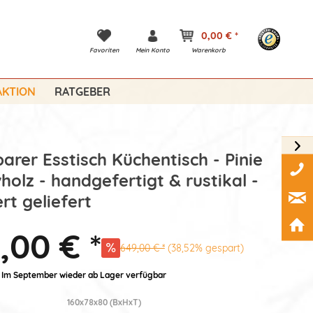
0,00 € *
Favoriten
Mein Konto
Warenkorb
KTION
RATGEBER
arer Esstisch Küchentisch - Pinie
holz - handgefertigt & rustikal -
rt geliefert
,00 € *
649,00 € *
(38,52% gespart)
: Im September wieder ab Lager verfügbar
160x78x80 (BxHxT)