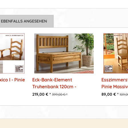
 EBENFALLS ANGESEHEN
co I - Pinie
Eck-Bank-Element
Esszimmerst
Truhenbank 120cm -
Pinie Massivh
anbaubar -...
219,00 € *
89,00 € *
399,00 € *
109,0