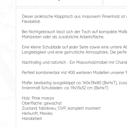
Dieser praktische Klapptisch aus massivem Pinienholz is
Flexibilität.
Bei Nichtgebrauch lässt sich der Tisch auf kompakte Maß
Mahlzeiten oder als zusätzliche Arbeitsfläche.
Eine kleine Schublade auf jeder Seite sowie eine untere A
Langlebigkeit und eine gemütliche Atmosphäre. Die perfe
Nachhaltig und natürlich - Ein Massivholzmöbel mit Charak
Perfekt kombinierbar mit 400 weiteren Modellen unserer M
Maße: beidseitig ausgeklappt ca. 160x78x80 (BxHxT), z
Innenmaß Schubladen: ca. 19x13x32 cm (BxHxT)
Holz: Pinie massiv
Oberfläche: gewachst
Zustand: fabrikneu, OVP, komplett montiert
Herkunft: Mexiko
Handarbeit