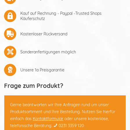
Kauf auf Rechnung - Paypal -Trusted Shops
Käuferschutz
Kostenloser Rückversand
Sonderanfertigungen möglich
Unsere 1a Preisgarantie
Frage zum Produkt?
Gerne beantworten wir Ihre Anfragen rund um unser
Produktsortiment und Ihre Bestellung. Nutzen Sie hierfür
einfach das
Kontaktformular
oder unsere kostenlose,
telefonische Beratung:
0231 3359 120