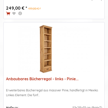
249,00 € *
419,00 € *
Anbaubares Bücherregal - links - Pinie...
Erweiterbares Bücherregal aus massiver Pinie, handfertigt in Mexiko.
Linkes Element. Die fünf...
Maße ca.:
53x215x33 cm (BxHxT)