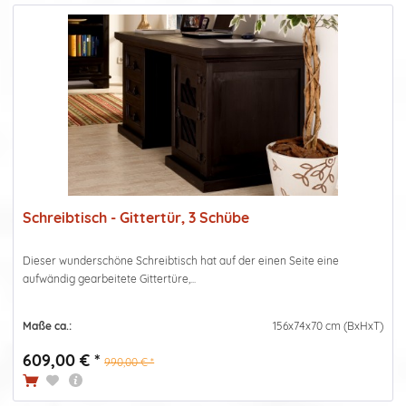
Schreibtisch - Gittertür, 3 Schübe
Dieser wunderschöne Schreibtisch hat auf der einen Seite eine
aufwändig gearbeitete Gittertüre,...
Maße ca.:
156x74x70 cm (BxHxT)
609,00 € *
990,00 € *