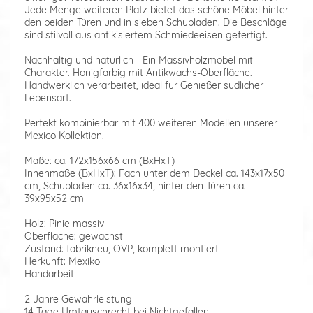
Jede Menge weiteren Platz bietet das schöne Möbel hinter
den beiden Türen und in sieben Schubladen. Die Beschläge
sind stilvoll aus antikisiertem Schmiedeeisen gefertigt.
Nachhaltig und natürlich - Ein Massivholzmöbel mit
Charakter. Honigfarbig mit Antikwachs-Oberfläche.
Handwerklich verarbeitet, ideal für Genießer südlicher
Lebensart.
Perfekt kombinierbar mit 400 weiteren Modellen unserer
Mexico Kollektion.
Maße: ca. 172x156x66 cm (BxHxT)
Innenmaße (BxHxT): Fach unter dem Deckel ca. 143x17x50
cm, Schubladen ca. 36x16x34, hinter den Türen ca.
39x95x52 cm
Holz: Pinie massiv
Oberfläche: gewachst
Zustand: fabrikneu, OVP, komplett montiert
Herkunft: Mexiko
Handarbeit
2 Jahre Gewährleistung
14 Tage Umtauschrecht bei Nichtgefallen