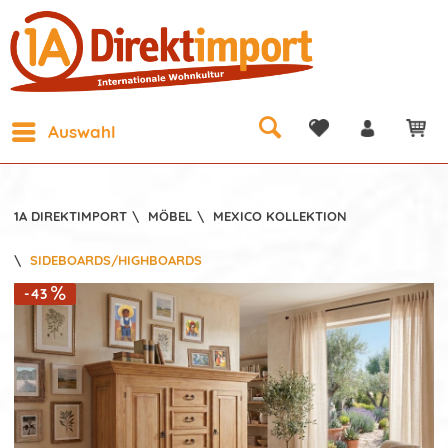
Auswahl
1A DIREKTIMPORT
\
MÖBEL
\
MEXICO KOLLEKTION
\
SIDEBOARDS/HIGHBOARDS
-43