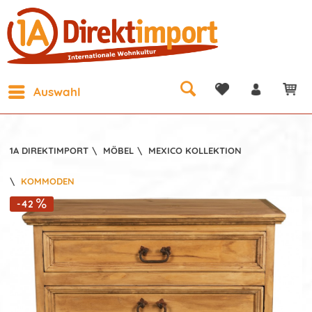
Auswahl
1A DIREKTIMPORT
\
MÖBEL
\
MEXICO KOLLEKTION
\
KOMMODEN
-42