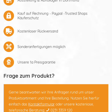
Ausstellung & Abhollager in Dortmund
Kauf auf Rechnung - Paypal -Trusted Shops
Käuferschutz
Kostenloser Rückversand
Sonderanfertigungen möglich
Unsere 1a Preisgarantie
Frage zum Produkt?
Gerne beantworten wir Ihre Anfragen rund um unser
Produktsortiment und Ihre Bestellung. Nutzen Sie hierfür
einfach das
Kontaktformular
oder unsere kostenlose,
telefonische Beratung:
0231 3359 120